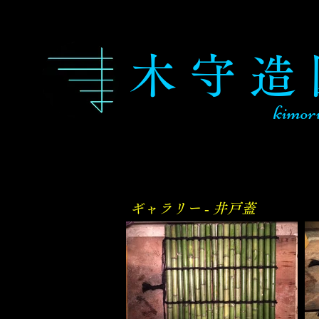
木 守 造
kimor
​ギャラリー ‐ 井戸蓋